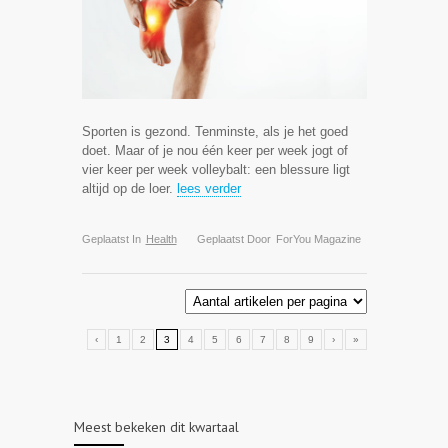
Sporten is gezond. Tenminste, als je het goed
doet. Maar of je nou één keer per week jogt of
vier keer per week volleybalt: een blessure ligt
altijd op de loer.
lees verder
Geplaatst In
Health
Geplaatst Door
ForYou Magazine
‹
1
2
3
4
5
6
7
8
9
›
»
Meest bekeken dit kwartaal