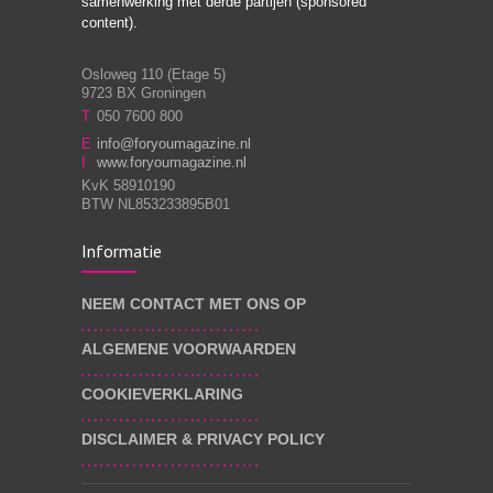
samenwerking met derde partijen (sponsored
relaties
content).
Osloweg 110 (Etage 5)
9723 BX Groningen
Leven zonder
T
050 7600 800
3
moeite!
E
info@foryoumagazine.nl
I
www.foryoumagazine.nl
KvK 58910190
BTW NL853233895B01
Van wens naar
3
Informatie
werkelijkheid
NEEM CONTACT MET ONS OP
ALGEMENE VOORWAARDEN
Wat voor leider wil jij
3
zijn?
COOKIEVERKLARING
DISCLAIMER & PRIVACY POLICY