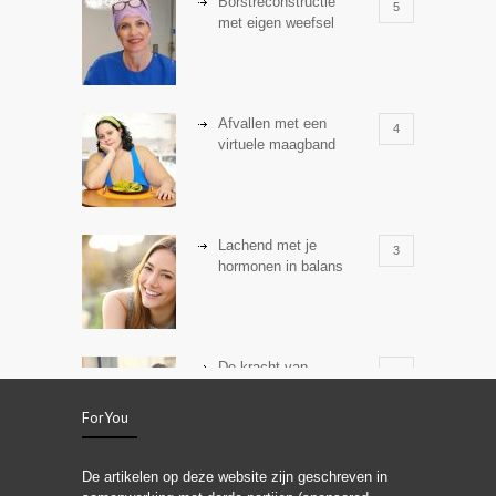
Borstreconstructie
5
met eigen weefsel
Afvallen met een
4
virtuele maagband
Lachend met je
3
hormonen in balans
De kracht van
3
zelfreflectie
ForYou
De artikelen op deze website zijn geschreven in
Stiefouderschap en
3