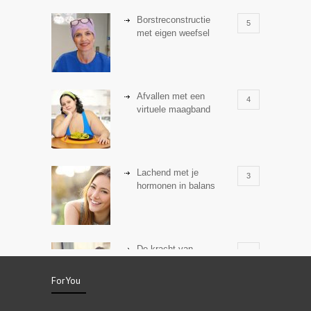
Borstreconstructie
5
met eigen weefsel
Afvallen met een
4
virtuele maagband
Lachend met je
3
hormonen in balans
De kracht van
3
zelfreflectie
ForYou