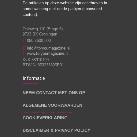
De artikelen op deze website zijn geschreven in
Stiefouderschap en
3
samenwerking met derde partijen (sponsored
relaties
content).
Osloweg 110 (Etage 5)
9723 BX Groningen
Leven zonder
T
050 7600 800
3
moeite!
E
info@foryoumagazine.nl
I
www.foryoumagazine.nl
KvK 58910190
BTW NL853233895B01
Van wens naar
3
Informatie
werkelijkheid
NEEM CONTACT MET ONS OP
ALGEMENE VOORWAARDEN
Wat voor leider wil jij
3
zijn?
COOKIEVERKLARING
DISCLAIMER & PRIVACY POLICY