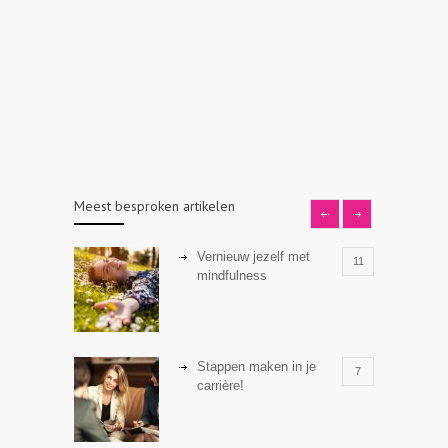
Meest besproken artikelen
Vernieuw jezelf met
11
mindfulness
Stappen maken in je
7
carrière!