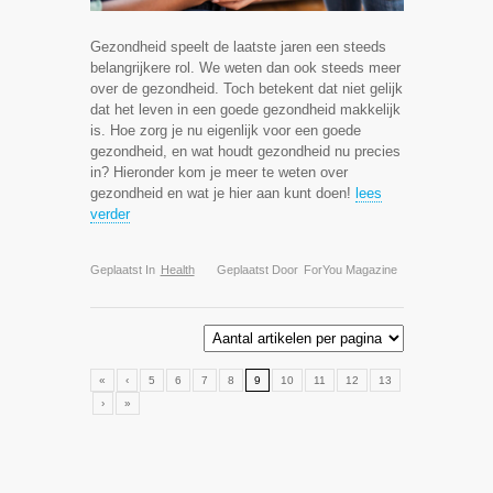
Gezondheid speelt de laatste jaren een steeds
belangrijkere rol. We weten dan ook steeds meer
over de gezondheid. Toch betekent dat niet gelijk
dat het leven in een goede gezondheid makkelijk
is. Hoe zorg je nu eigenlijk voor een goede
gezondheid, en wat houdt gezondheid nu precies
in? Hieronder kom je meer te weten over
gezondheid en wat je hier aan kunt doen!
lees
verder
Geplaatst In
Health
Geplaatst Door
ForYou Magazine
«
‹
5
6
7
8
9
10
11
12
13
›
»