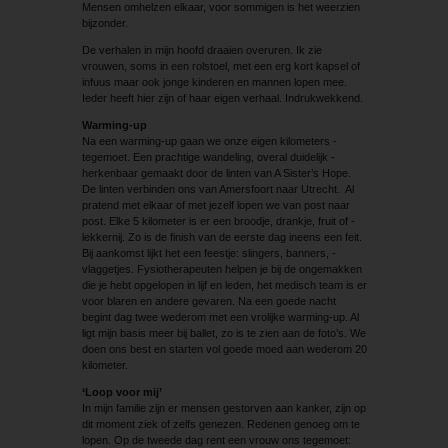
Mensen omhelzen elkaar, voor sommigen is het weerzien
bijzonder.
De verhalen in mijn hoofd draaien overuren. Ik zie
vrouwen, soms in een rolstoel, met een erg kort kapsel of
infuus maar ook jonge kinderen en mannen lopen mee.
Ieder heeft hier zijn of haar eigen verhaal. Indrukwekkend.
Warming-up
Na een warming-up gaan we onze eigen kilometers ­
tegemoet. Een prachtige wandeling, overal duidelijk ­
herkenbaar gemaakt door de linten van A Sister’s Hope.
De linten verbinden ons van Amersfoort naar Utrecht. Al
pratend met elkaar of met jezelf lopen we van post naar
post. Elke 5 kilometer is er een broodje, drankje, fruit of ­
lekkernij. Zo is de finish van de eerste dag ineens een feit.
Bij aankomst lijkt het een feestje: slingers, banners, ­
vlaggetjes. Fysiotherapeuten helpen je bij de ongemakken
die je hebt opgelopen in lijf en leden, het medisch team is er
voor blaren en andere gevaren. Na een goede nacht
begint dag twee wederom met een vrolijke warming-up. Al
ligt mijn basis meer bij ballet, zo is te zien aan de foto’s. We
doen ons best en starten vol goede moed aan wederom 20
kilometer.
‘Loop voor mij’
In mijn familie zijn er mensen gestorven aan kanker, zijn op
dit moment ziek of zelfs genezen. Redenen genoeg om te
lopen. Op de tweede dag rent een vrouw ons tegemoet: