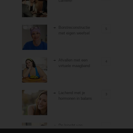
carrière!
Borstreconstructie
5
met eigen weefsel
Afvallen met een
4
virtuele maagband
Lachend met je
3
hormonen in balans
De kracht van
3
zelfreflectie