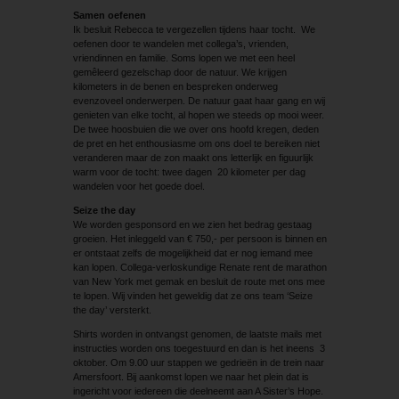
Samen oefenen
Ik besluit Rebecca te vergezellen tijdens haar tocht. We
oefenen door te wandelen met collega’s, vrienden,
vriendinnen en familie. Soms lopen we met een heel
gemêleerd gezelschap door de natuur. We krijgen
kilometers in de benen en bespreken onderweg
evenzoveel onderwerpen. De natuur gaat haar gang en wij
genieten van elke tocht, al hopen we steeds op mooi weer.
De twee hoosbuien die we over ons hoofd kregen, deden
de pret en het enthousiasme om ons doel te bereiken niet
veranderen maar de zon maakt ons letterlijk en figuurlijk
warm voor de tocht: twee dagen 20 kilometer per dag
wandelen voor het goede doel.
Seize the day
We worden gesponsord en we zien het bedrag gestaag
groeien. Het inleggeld van € 750,- per persoon is binnen en
er ontstaat zelfs de mogelijkheid dat er nog iemand mee
kan lopen. Collega-verloskundige Renate rent de marathon
van New York met gemak en besluit de route met ons mee
te lopen. Wij vinden het geweldig dat ze ons team ‘Seize
the day’ versterkt.
Shirts worden in ontvangst genomen, de laatste mails met
instructies worden ons toegestuurd en dan is het ineens 3
oktober. Om 9.00 uur stappen we gedrieën in de trein naar
Amersfoort. Bij aankomst lopen we naar het plein dat is
ingericht voor iedereen die deelneemt aan A Sister’s Hope.