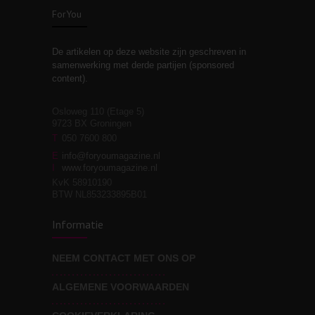
ForYou
De artikelen op deze website zijn geschreven in
Stiefouderschap en
3
samenwerking met derde partijen (sponsored
relaties
content).
Osloweg 110 (Etage 5)
9723 BX Groningen
Leven zonder
T
050 7600 800
3
moeite!
E
info@foryoumagazine.nl
I
www.foryoumagazine.nl
KvK 58910190
BTW NL853233895B01
Van wens naar
3
Informatie
werkelijkheid
NEEM CONTACT MET ONS OP
ALGEMENE VOORWAARDEN
Wat voor leider wil jij
3
zijn?