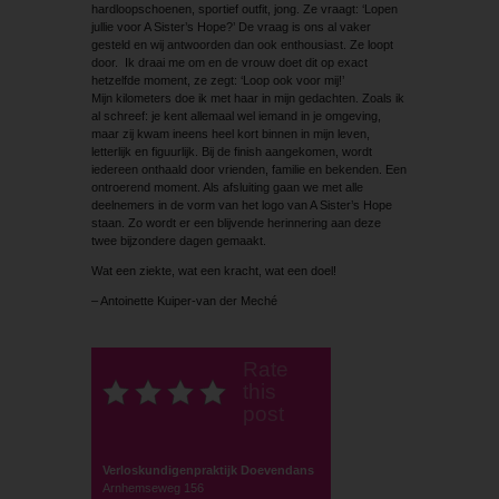
hardloopschoenen, sportief outfit, jong. Ze vraagt: ‘Lopen
jullie voor A Sister’s Hope?’ De vraag is ons al vaker
gesteld en wij antwoorden dan ook enthousiast. Ze loopt
door. Ik draai me om en de vrouw doet dit op exact
hetzelfde moment, ze zegt: ‘Loop ook voor mij!’
Mijn kilometers doe ik met haar in mijn gedachten. Zoals ik
al schreef: je kent allemaal wel iemand in je omgeving,
maar zij kwam ineens heel kort binnen in mijn leven,
letterlijk en figuurlijk. Bij de finish aangekomen, wordt
iedereen onthaald door vrienden, familie en bekenden. Een
ontroerend ­moment. Als afsluiting gaan we met alle
deelnemers in de vorm van het logo van A Sister’s Hope
staan. Zo wordt er een blijvende herinnering aan deze
twee bijzondere dagen gemaakt.
Wat een ziekte, wat een kracht, wat een doel!
– Antoinette Kuiper-van der Meché
Rate
this
post
Verloskundigenpraktijk Doevendans
Arnhemseweg 156