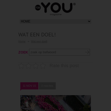
WAT EEN DOEL!
Home
Wat een doel!
ZOEK
Rate this post
11 NOV 15
0 reacties