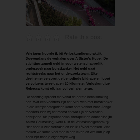
Rate this post
Vele jaren hoorde ik bij Verloskundigenpraktijk
Doevendans de verhalen over A Sister’s Hope. De
stichting zamelt geld in voor wetenschappelijk
onderzoek naar borstkanker. Het geld gaat
rechtstreeks naar het onderzoeksteam. Elke
deelnemer verzorgt de benodigde bijdrage en loopt
vervolgens twee dagen 20 kilometer. Verloskundige
Rebecca komt elk jaar vol verhalen terug.
De stichting spreekt me vanaf de eerste kennismaking
aan. Wat een vechters zijn het: vrouwen met borstkanker.
In alle leeftijdscategorieën komt borstkanker voor. Jonge
moeders zien wij het meest en wat zijn de verhalen
schrijnend. Als psychosociaal therapeut en counsellor (In
Animo Counselling) werk ik in de Verloskundigenpraktijk.
Hier hoor ik vele verhalen en zie ik zóveel mensen. Wat
maken we soms veel mee in een leven en wat kun je op
zoek zijn naar je eigen wijze weg.